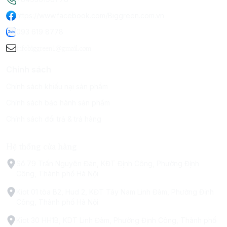
https://www.facebook.com/Biggreen.com.vn
093 619 8778
infobiggreen1@gmail.com
Chính sách
Chính sách khiếu nại sản phẩm
Chính sách bảo hành sản phẩm
Chính sách đổi trả & trả hàng
Hệ thống cửa hàng
Số 79 Trấn Nguyên Đán, KĐT Định Công, Phường Định
Công, Thành phố Hà Nội
Kiot 01 tòa B2, Hud 2, KĐT Tây Nam Linh Đàm, Phường Định
Công, Thành phố Hà Nội
Kiot 30 HH1B, KDT Linh Đàm, Phường Định Công, Thành phố