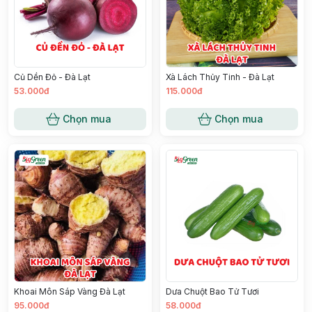
Củ Dền Đỏ - Đà Lạt
Xà Lách Thủy Tinh - Đà Lạt
53.000đ
115.000đ
Chọn mua
Chọn mua
Khoai Môn Sáp Vàng Đà Lạt
Dưa Chuột Bao Tử Tươi
95.000đ
58.000đ