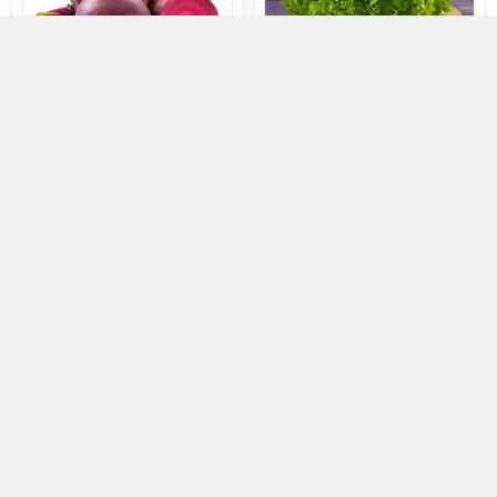
Củ Dền Đỏ - Đà Lạt
Xà Lách Thủy Tinh - Đà Lạt
53.000đ
115.000đ
Chọn mua
Chọn mua
Khoai Môn Sáp Vàng Đà Lạt
Dưa Chuột Bao Tử Tươi
95.000đ
58.000đ