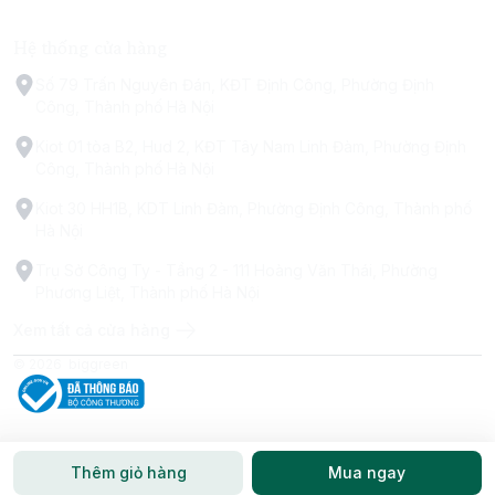
Hệ thống cửa hàng
Số 79 Trấn Nguyên Đán, KĐT Định Công, Phường Định
Công, Thành phố Hà Nội
Kiot 01 tòa B2, Hud 2, KĐT Tây Nam Linh Đàm, Phường Định
Công, Thành phố Hà Nội
Kiot 30 HH1B, KDT Linh Đàm, Phường Định Công, Thành phố
Hà Nội
Trụ Sở Công Ty - Tầng 2 - 111 Hoàng Văn Thái, Phường
Phương Liệt, Thành phố Hà Nội
Xem tất cả cửa hàng
© 2026
biggreen
Thêm giỏ hàng
Mua ngay