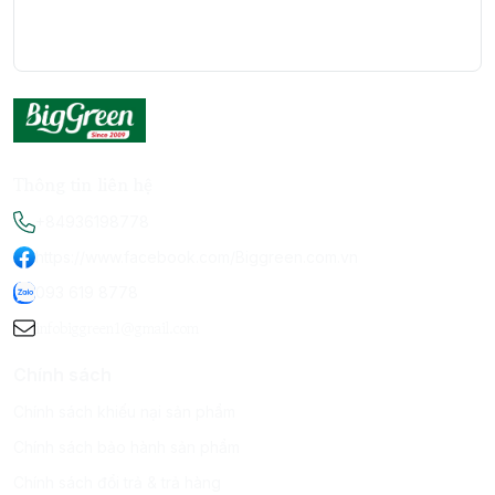
Thông tin liên hệ
+84936198778
https://www.facebook.com/Biggreen.com.vn
093 619 8778
infobiggreen1@gmail.com
Chính sách
Chính sách khiếu nại sản phẩm
Chính sách bảo hành sản phẩm
Chính sách đổi trả & trả hàng