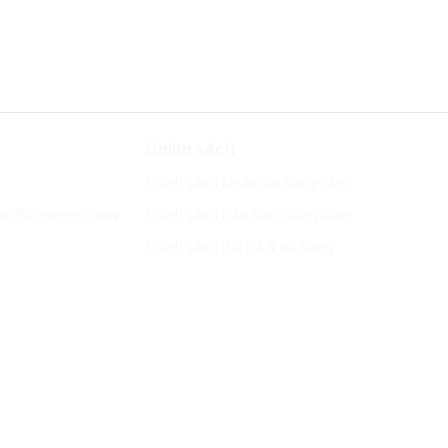
Chính sách
Chính sách khiếu nại sản phẩm
om/Biggreen.com.v
Chính sách bảo hành sản phẩm
Chính sách đổi trả & trả hàng