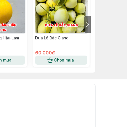
g Hậu-Lam
Dưa Lê Bắc Giang
Dưa Hấu Sọc M
60.000đ
43.000đ
n mua
Chọn mua
Chọn