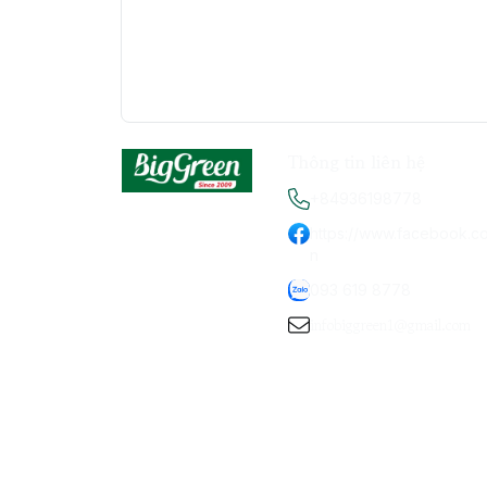
Thông tin liên hệ
+84936198778
https://www.facebook.c
n
093 619 8778
infobiggreen1@gmail.com