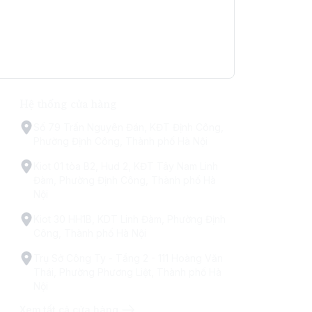
Hệ thống cửa hàng
Số 79 Trấn Nguyên Đán, KĐT Định Công,
Phường Định Công, Thành phố Hà Nội
Kiot 01 tòa B2, Hud 2, KĐT Tây Nam Linh
Đàm, Phường Định Công, Thành phố Hà
Nội
Kiot 30 HH1B, KDT Linh Đàm, Phường Định
Công, Thành phố Hà Nội
Trụ Sở Công Ty - Tầng 2 - 111 Hoàng Văn
Thái, Phường Phương Liệt, Thành phố Hà
Nội
Xem tất cả cửa hàng