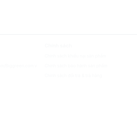
Chính sách
Chính sách khiếu nại sản phẩm
om/Biggreen.com.v
Chính sách bảo hành sản phẩm
Chính sách đổi trả & trả hàng