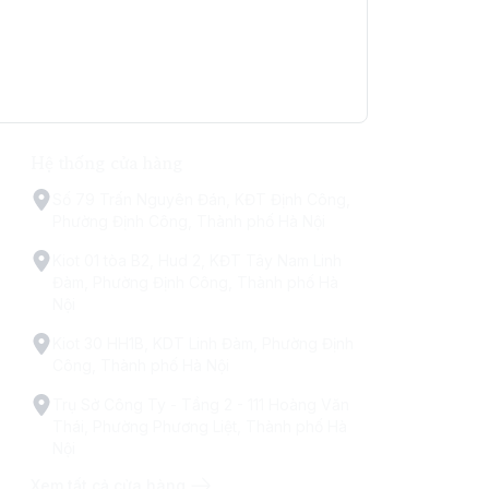
Hệ thống cửa hàng
Số 79 Trấn Nguyên Đán, KĐT Định Công,
Phường Định Công, Thành phố Hà Nội
Kiot 01 tòa B2, Hud 2, KĐT Tây Nam Linh
Đàm, Phường Định Công, Thành phố Hà
Nội
Kiot 30 HH1B, KDT Linh Đàm, Phường Định
Công, Thành phố Hà Nội
Trụ Sở Công Ty - Tầng 2 - 111 Hoàng Văn
Thái, Phường Phương Liệt, Thành phố Hà
Nội
Xem tất cả cửa hàng