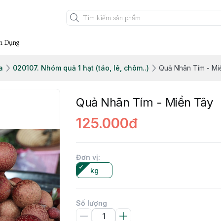
n Dụng
a
020107. Nhóm quả 1 hạt (táo, lê, chôm..)
Quả Nhãn Tím - Mi
Quả Nhãn Tím - Miền Tây
125.000đ
Đơn vị
:
kg
Số lượng