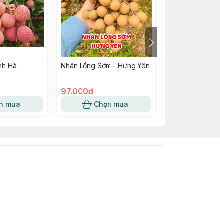
nh Hà
Nhãn Lồng Sớm - Hưng Yên
Mận Tả Van - B
97.000đ
100.000đ
n mua
Chọn mua
Chọn