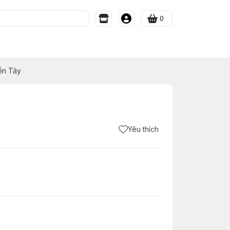
0
ền Tây
Yêu thích