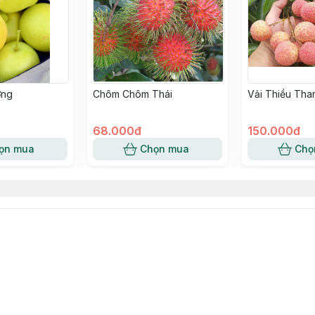
ờng
Chôm Chôm Thái
Vải Thiều Tha
68.000đ
150.000đ
ọn mua
Chọn mua
Chọ