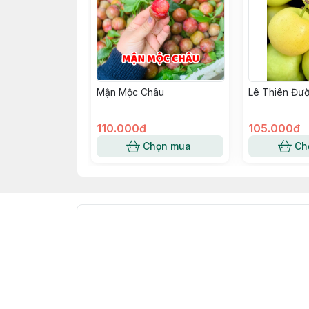
Mận Mộc Châu
Lê Thiên Đư
110.000đ
105.000đ
Chọn mua
Ch