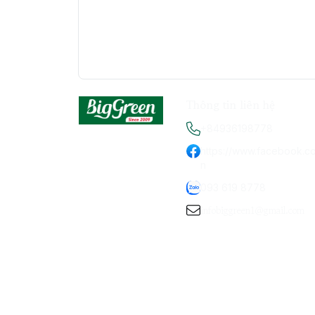
Thông tin liên hệ
+84936198778
https://www.facebook.c
n
093 619 8778
infobiggreen1@gmail.com