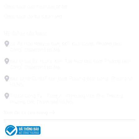
Chính sách bảo hành sản phẩm
Chính sách đổi trả & trả hàng
Hệ thống cửa hàng
Số 79 Trấn Nguyên Đán, KĐT Định Công, Phường Định
Công, Thành phố Hà Nội
Kiot 01 tòa B2, Hud 2, KĐT Tây Nam Linh Đàm, Phường Định
Công, Thành phố Hà Nội
Kiot 30 HH1B, KDT Linh Đàm, Phường Định Công, Thành phố
Hà Nội
Trụ Sở Công Ty - Tầng 2 - 111 Hoàng Văn Thái, Phường
Phương Liệt, Thành phố Hà Nội
Xem tất cả cửa hàng
© 2026
biggreen