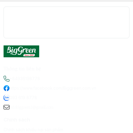
Thông tin liên hệ
+84936198778
https://www.facebook.com/Biggreen.com.vn
093 619 8778
infobiggreen1@gmail.com
Chính sách
Chính sách khiếu nại sản phẩm