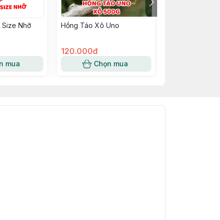
 Size Nhỡ
Hồng Táo Xô Uno
Kiwi Vàng New 
120.000đ
265.000đ
n mua
Chọn mua
Chọn