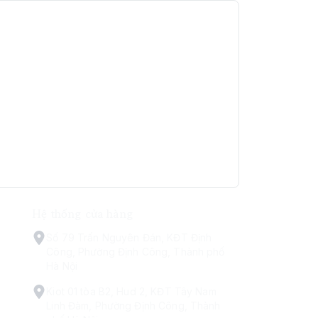
Hệ thống cửa hàng
Số 79 Trấn Nguyên Đán, KĐT Định
Công, Phường Định Công, Thành phố
Hà Nội
Kiot 01 tòa B2, Hud 2, KĐT Tây Nam
Linh Đàm, Phường Định Công, Thành