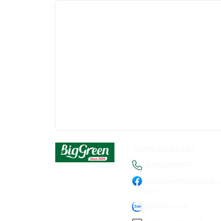
Thông tin liên hệ
+84936198778
https://www.facebook.
m.vn
093 619 8778