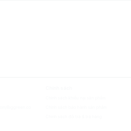
Chính sách
Chính sách khiếu nại sản phẩm
com/Biggreen.co
Chính sách bảo hành sản phẩm
Chính sách đổi trả & trả hàng