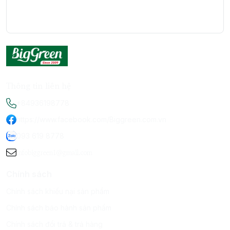
Thông tin liên hệ
+84936198778
https://www.facebook.com/Biggreen.com.vn
093 619 8778
infobiggreen1@gmail.com
Chính sách
Chính sách khiếu nại sản phẩm
Chính sách bảo hành sản phẩm
Chính sách đổi trả & trả hàng