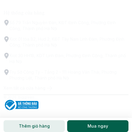
Hệ thống cửa hàng
Số 79 Trấn Nguyên Đán, KĐT Định Công, Phường Định
Công, Thành phố Hà Nội
Kiot 01 tòa B2, Hud 2, KĐT Tây Nam Linh Đàm, Phường Định
Công, Thành phố Hà Nội
Kiot 30 HH1B, KDT Linh Đàm, Phường Định Công, Thành phố
Hà Nội
Trụ Sở Công Ty - Tầng 2 - 111 Hoàng Văn Thái, Phường
Phương Liệt, Thành phố Hà Nội
Xem tất cả cửa hàng
© 2026
biggreen
Thêm giỏ hàng
Mua ngay