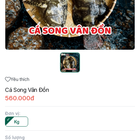
Yêu thích
Cá Song Vân Đồn
560.000đ
Đơn vị
:
Kg
Số lượng