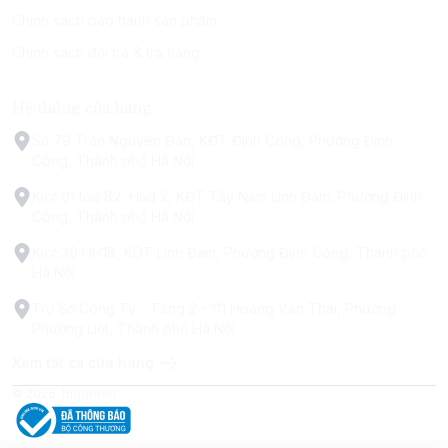
Chính sách bảo hành sản phẩm
Chính sách đổi trả & trả hàng
Hệ thống cửa hàng
Số 79 Trấn Nguyên Đán, KĐT Định Công, Phường Định
Công, Thành phố Hà Nội
Kiot 01 tòa B2, Hud 2, KĐT Tây Nam Linh Đàm, Phường Định
Công, Thành phố Hà Nội
Kiot 30 HH1B, KDT Linh Đàm, Phường Định Công, Thành phố
Hà Nội
Trụ Sở Công Ty - Tầng 2 - 111 Hoàng Văn Thái, Phường
Phương Liệt, Thành phố Hà Nội
Xem tất cả cửa hàng
© 2026
biggreen