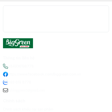
Thông tin liên hệ
+84936198778
https://www.facebook.com/Biggreen.com.vn
093 619 8778
infobiggreen1@gmail.com
Chính sách
Chính sách khiếu nại sản phẩm