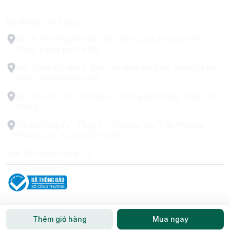
Hệ thống cửa hàng
Số 79 Trấn Nguyên Đán, KĐT Định Công, Phường Định
Công, Thành phố Hà Nội
Kiot 01 tòa B2, Hud 2, KĐT Tây Nam Linh Đàm, Phường Định
Công, Thành phố Hà Nội
Kiot 30 HH1B, KDT Linh Đàm, Phường Định Công, Thành phố
Hà Nội
Trụ Sở Công Ty - Tầng 2 - 111 Hoàng Văn Thái, Phường
Phương Liệt, Thành phố Hà Nội
Xem tất cả cửa hàng
© 2026
biggreen
Thêm giỏ hàng
Mua ngay