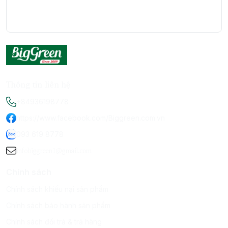
Thông tin liên hệ
+84936198778
https://www.facebook.com/Biggreen.com.vn
093 619 8778
infobiggreen1@gmail.com
Chính sách
Chính sách khiếu nại sản phẩm
Chính sách bảo hành sản phẩm
Chính sách đổi trả & trả hàng