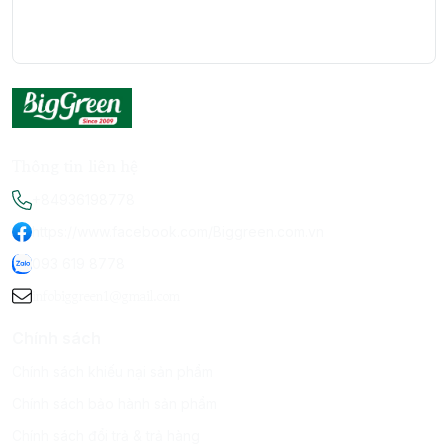
Thông tin liên hệ
+84936198778
https://www.facebook.com/Biggreen.com.vn
093 619 8778
infobiggreen1@gmail.com
Chính sách
Chính sách khiếu nại sản phẩm
Chính sách bảo hành sản phẩm
Chính sách đổi trả & trả hàng