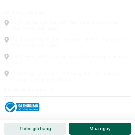
Hệ thống cửa hàng
Số 79 Trấn Nguyên Đán, KĐT Định Công, Phường Định
Công, Thành phố Hà Nội
Kiot 01 tòa B2, Hud 2, KĐT Tây Nam Linh Đàm, Phường Định
Công, Thành phố Hà Nội
Kiot 30 HH1B, KDT Linh Đàm, Phường Định Công, Thành phố
Hà Nội
Trụ Sở Công Ty - Tầng 2 - 111 Hoàng Văn Thái, Phường
Phương Liệt, Thành phố Hà Nội
Xem tất cả cửa hàng
© 2026
biggreen
Thêm giỏ hàng
Mua ngay