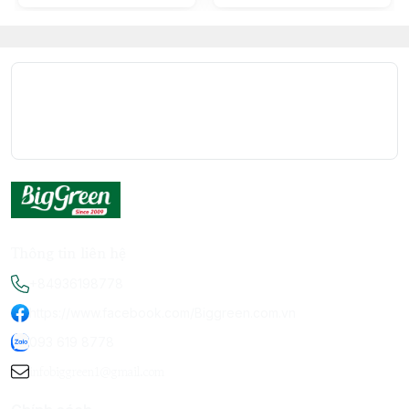
Thông tin liên hệ
+84936198778
https://www.facebook.com/Biggreen.com.vn
093 619 8778
infobiggreen1@gmail.com