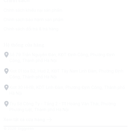
Chính sách
Chính sách khiếu nại sản phẩm
Chính sách bảo hành sản phẩm
Chính sách đổi trả & trả hàng
Hệ thống cửa hàng
Số 79 Trấn Nguyên Đán, KĐT Định Công, Phường Định
Công, Thành phố Hà Nội
Kiot 01 tòa B2, Hud 2, KĐT Tây Nam Linh Đàm, Phường Định
Công, Thành phố Hà Nội
Kiot 30 HH1B, KDT Linh Đàm, Phường Định Công, Thành phố
Hà Nội
Trụ Sở Công Ty - Tầng 2 - 111 Hoàng Văn Thái, Phường
Phương Liệt, Thành phố Hà Nội
Xem tất cả cửa hàng
© 2026
biggreen