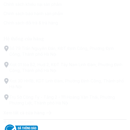
Chính sách khiếu nại sản phẩm
Chính sách bảo hành sản phẩm
Chính sách đổi trả & trả hàng
Hệ thống cửa hàng
Số 79 Trấn Nguyên Đán, KĐT Định Công, Phường Định
Công, Thành phố Hà Nội
Kiot 01 tòa B2, Hud 2, KĐT Tây Nam Linh Đàm, Phường Định
Công, Thành phố Hà Nội
Kiot 30 HH1B, KDT Linh Đàm, Phường Định Công, Thành phố
Hà Nội
Trụ Sở Công Ty - Tầng 2 - 111 Hoàng Văn Thái, Phường
Phương Liệt, Thành phố Hà Nội
Xem tất cả cửa hàng
© 2026
biggreen