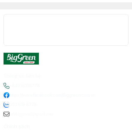
Thông tin liên hệ
+84936198778
https://www.facebook.com/Biggreen.com.vn
093 619 8778
infobiggreen1@gmail.com
Chính sách