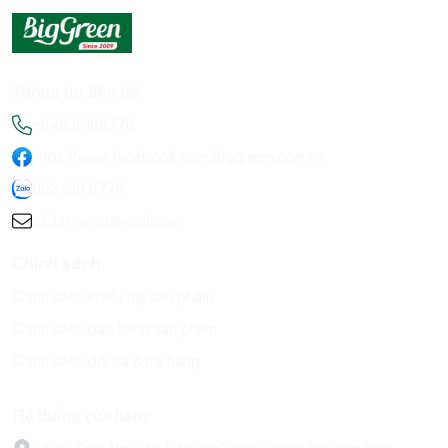
Thông tin liên hệ
+84936198778
https://www.facebook.com/Biggreen.com.vn
093 619 8778
infobiggreen1@gmail.com
Chính sách
Chính sách khiếu nại sản phẩm
Chính sách bảo hành sản phẩm
Chính sách đổi trả & trả hàng
Hệ thống cửa hàng