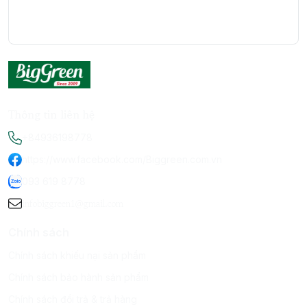
Thông tin liên hệ
+84936198778
https://www.facebook.com/Biggreen.com.vn
093 619 8778
infobiggreen1@gmail.com
Chính sách
Chính sách khiếu nại sản phẩm
Chính sách bảo hành sản phẩm
Chính sách đổi trả & trả hàng