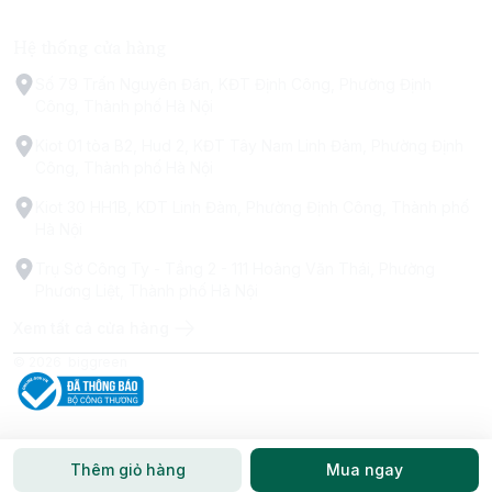
Hệ thống cửa hàng
Số 79 Trấn Nguyên Đán, KĐT Định Công, Phường Định
Công, Thành phố Hà Nội
Kiot 01 tòa B2, Hud 2, KĐT Tây Nam Linh Đàm, Phường Định
Công, Thành phố Hà Nội
Kiot 30 HH1B, KDT Linh Đàm, Phường Định Công, Thành phố
Hà Nội
Trụ Sở Công Ty - Tầng 2 - 111 Hoàng Văn Thái, Phường
Phương Liệt, Thành phố Hà Nội
Xem tất cả cửa hàng
© 2026
biggreen
Thêm giỏ hàng
Mua ngay