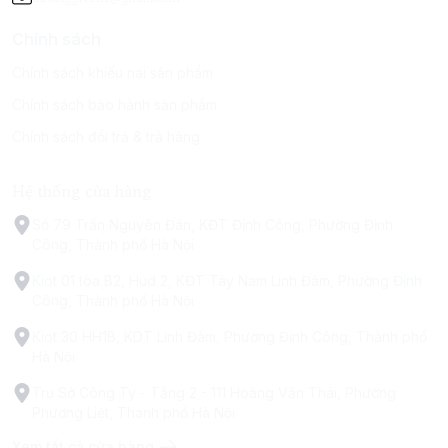
Chính sách
Chính sách khiếu nại sản phẩm
Chính sách bảo hành sản phẩm
Chính sách đổi trả & trả hàng
Hệ thống cửa hàng
Số 79 Trấn Nguyên Đán, KĐT Định Công, Phường Định
Công, Thành phố Hà Nội
Kiot 01 tòa B2, Hud 2, KĐT Tây Nam Linh Đàm, Phường Định
Công, Thành phố Hà Nội
Kiot 30 HH1B, KDT Linh Đàm, Phường Định Công, Thành phố
Hà Nội
Trụ Sở Công Ty - Tầng 2 - 111 Hoàng Văn Thái, Phường
Phương Liệt, Thành phố Hà Nội
Xem tất cả cửa hàng