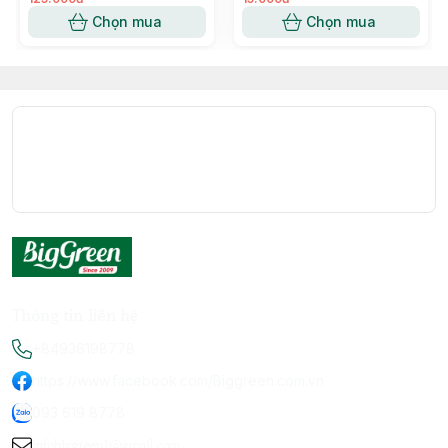
Chọn mua
Chọn mua
Thông tin liên hệ
+84936198778
https://www.facebook.com/Biggreen.com.vn
093 619 8778
infobiggreen1@gmail.com