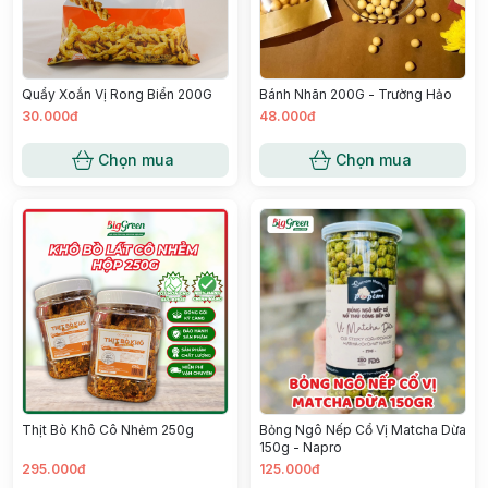
Quẩy Xoắn Vị Rong Biển 200G
Bánh Nhãn 200G - Trường Hảo
30.000đ
48.000đ
Chọn mua
Chọn mua
Thịt Bò Khô Cô Nhẻm 250g
Bỏng Ngô Nếp Cổ Vị Matcha Dừa
150g - Napro
295.000đ
125.000đ