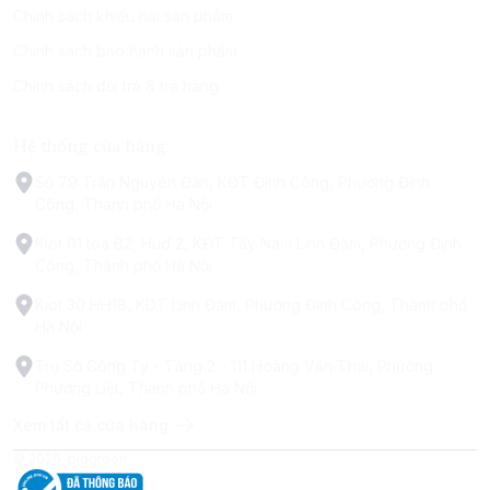
Chính sách khiếu nại sản phẩm
Chính sách bảo hành sản phẩm
Chính sách đổi trả & trả hàng
Hệ thống cửa hàng
Số 79 Trấn Nguyên Đán, KĐT Định Công, Phường Định
Công, Thành phố Hà Nội
Kiot 01 tòa B2, Hud 2, KĐT Tây Nam Linh Đàm, Phường Định
Công, Thành phố Hà Nội
Kiot 30 HH1B, KDT Linh Đàm, Phường Định Công, Thành phố
Hà Nội
Trụ Sở Công Ty - Tầng 2 - 111 Hoàng Văn Thái, Phường
Phương Liệt, Thành phố Hà Nội
Xem tất cả cửa hàng
© 2026
biggreen