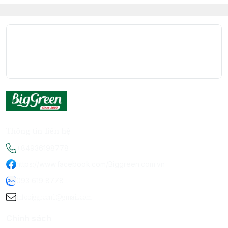
Thông tin liên hệ
+84936198778
https://www.facebook.com/Biggreen.com.vn
093 619 8778
infobiggreen1@gmail.com
Chính sách