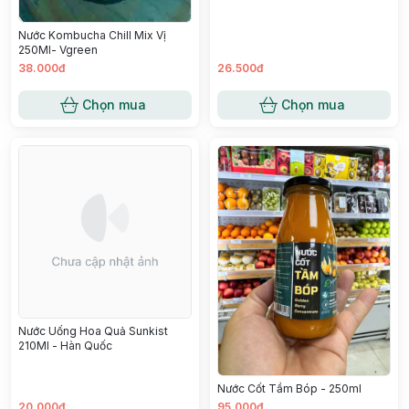
Nước Kombucha Chill Mix Vị
250Ml- Vgreen
38.000đ
26.500đ
Chọn mua
Chọn mua
Nước Uống Hoa Quả Sunkist
210Ml - Hàn Quốc
Nước Cốt Tầm Bóp - 250ml
20.000đ
95.000đ