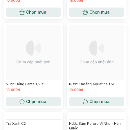
Nước uống ReVive Chanh Muối
Nước Uống Ion Kiềm Thiên
390ml
Nhiên Alkaline 500Ml
8.000đ
6.500đ
Chọn mua
Chọn mua
Nước Uống Hồng Trà Vị Táo, Đào
Nước Pororo Vị Nho - Hàn Quốc
575Ml
27.000đ
21.000đ