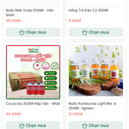
Nước Milk Soda 500Ml - Hàn
Hồng Trà Đào C2 455Ml
Quốc
39.000đ
9.500đ
Chọn mua
Chọn mua
Cocacola 300Ml Nắp Vặn - Nhật
Nước Kombucha Light Mix Vị
250Ml- Vgreen
34.000đ
21.000đ
Chọn mua
Chọn mua