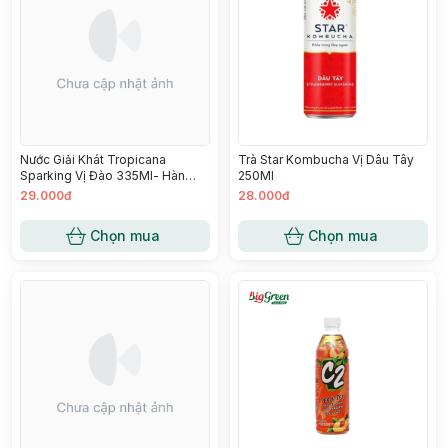
Nước Giải Khát Tropicana
Trà Star Kombucha Vị Dâu Tây
Sparking Vị Đào 335Ml- Hàn
250Ml
Quốc
29.000đ
28.000đ
Chọn mua
Chọn mua