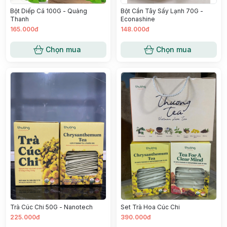
Bột Diếp Cá 100G - Quảng
Bột Cần Tây Sấy Lạnh 70G -
Thanh
Econashine
165.000đ
148.000đ
Chọn mua
Chọn mua
Trà Cúc Chi 50G - Nanotech
Set Trà Hoa Cúc Chi
225.000đ
390.000đ