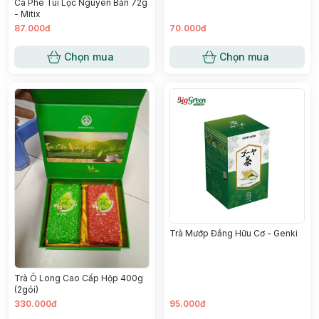
Cà Phê Túi Lọc Nguyên Bản 72g
- Mitix
87.000đ
70.000đ
Chọn mua
Chọn mua
Trà Mướp Đắng Hữu Cơ - Genki
Trà Ô Long Cao Cấp Hộp 400g
(2gói)
330.000đ
95.000đ