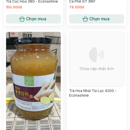
Trà Cúc Hoa 38G - Econashine
Cà Phê G7 3IN1
150.000đ
78.000đ
Chọn mua
Chọn mua
Trà Hoa Nhài Túi Lọc 420G -
Econashine