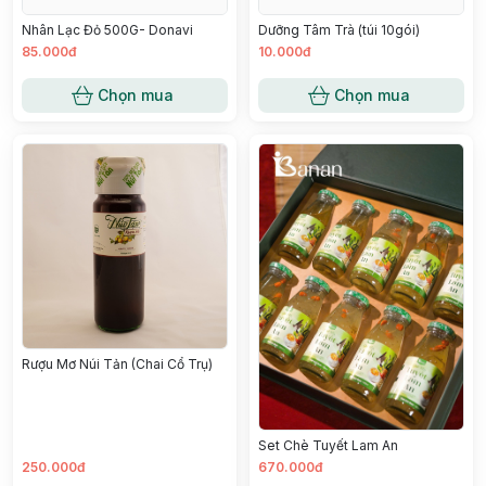
Nhân Lạc Đỏ 500G- Donavi
Dưỡng Tâm Trà (túi 10gói)
85.000đ
10.000đ
Chọn mua
Chọn mua
Rượu Mơ Núi Tản (Chai Cổ Trụ)
Set Chè Tuyết Lam An
250.000đ
670.000đ