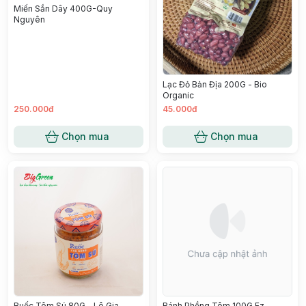
Miến Sắn Dây 400G-Quy
Nguyên
Lạc Đỏ Bản Địa 200G - Bio
Organic
250.000đ
45.000đ
Chọn mua
Chọn mua
Ruốc Tôm Sú 80G - Lê Gia
Bánh Phồng Tôm 100G Ez