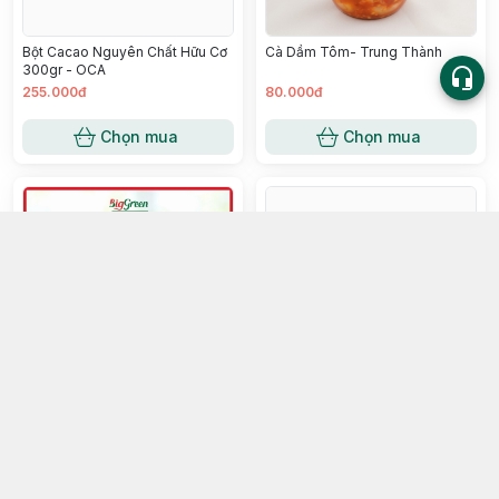
Bột Cacao Nguyên Chất Hữu Cơ
Cà Dầm Tôm- Trung Thành
300gr - OCA
255.000đ
80.000đ
Chọn mua
Chọn mua
Gạo Đen 1Kg - Phúc Thọ
Yến Chưng Đường Kiêng 15%
70ml- Hoàng Yến
50.000đ
50.000đ
Chọn mua
Chọn mua