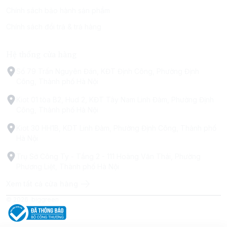
Chính sách bảo hành sản phẩm
Chính sách đổi trả & trả hàng
Hệ thống cửa hàng
Số 79 Trấn Nguyên Đán, KĐT Định Công, Phường Định
Công, Thành phố Hà Nội
Kiot 01 tòa B2, Hud 2, KĐT Tây Nam Linh Đàm, Phường Định
Công, Thành phố Hà Nội
Kiot 30 HH1B, KDT Linh Đàm, Phường Định Công, Thành phố
Hà Nội
Trụ Sở Công Ty - Tầng 2 - 111 Hoàng Văn Thái, Phường
Phương Liệt, Thành phố Hà Nội
Xem tất cả cửa hàng
© 2026
biggreen