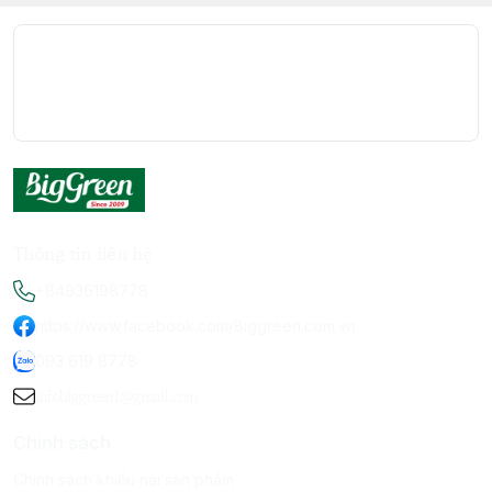
Thông tin liên hệ
+84936198778
https://www.facebook.com/Biggreen.com.vn
093 619 8778
infobiggreen1@gmail.com
Chính sách
Chính sách khiếu nại sản phẩm