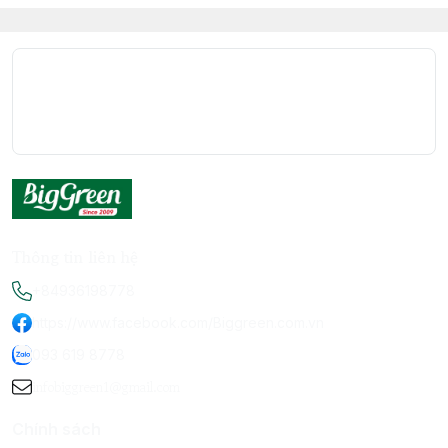
Thông tin liên hệ
+84936198778
https://www.facebook.com/Biggreen.com.vn
093 619 8778
infobiggreen1@gmail.com
Chính sách