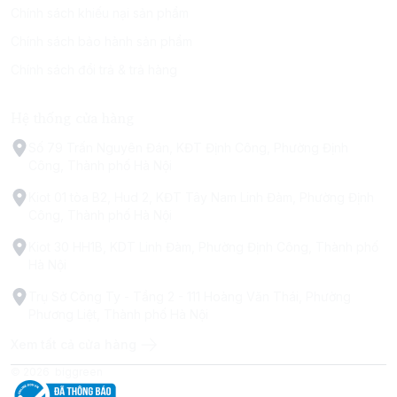
Chính sách khiếu nại sản phẩm
Chính sách bảo hành sản phẩm
Chính sách đổi trả & trả hàng
Hệ thống cửa hàng
Số 79 Trấn Nguyên Đán, KĐT Định Công, Phường Định
Công, Thành phố Hà Nội
Kiot 01 tòa B2, Hud 2, KĐT Tây Nam Linh Đàm, Phường Định
Công, Thành phố Hà Nội
Kiot 30 HH1B, KDT Linh Đàm, Phường Định Công, Thành phố
Hà Nội
Trụ Sở Công Ty - Tầng 2 - 111 Hoàng Văn Thái, Phường
Phương Liệt, Thành phố Hà Nội
Xem tất cả cửa hàng
© 2026
biggreen