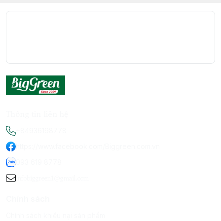
Thông tin liên hệ
+84936198778
https://www.facebook.com/Biggreen.com.vn
093 619 8778
infobiggreen1@gmail.com
Chính sách
Chính sách khiếu nại sản phẩm