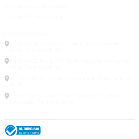
Chính sách bảo hành sản phẩm
Chính sách đổi trả & trả hàng
Hệ thống cửa hàng
Số 79 Trấn Nguyên Đán, KĐT Định Công, Phường Định
Công, Thành phố Hà Nội
Kiot 01 tòa B2, Hud 2, KĐT Tây Nam Linh Đàm, Phường Định
Công, Thành phố Hà Nội
Kiot 30 HH1B, KDT Linh Đàm, Phường Định Công, Thành phố
Hà Nội
Trụ Sở Công Ty - Tầng 2 - 111 Hoàng Văn Thái, Phường
Phương Liệt, Thành phố Hà Nội
Xem tất cả cửa hàng
© 2026
biggreen