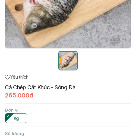
Yêu thích
Cá Chép Cắt Khúc - Sông Đà
265.000đ
Đơn vị
:
Kg
Số lượng