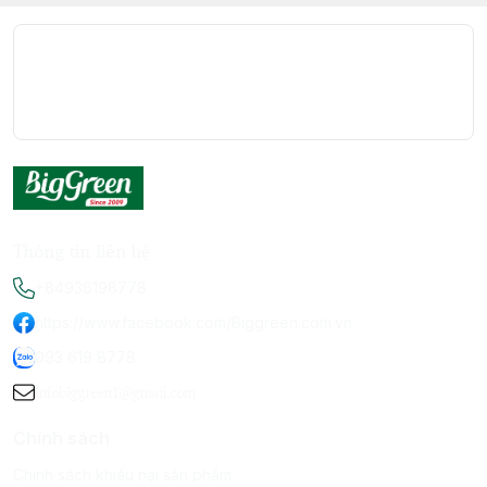
Thông tin liên hệ
+84936198778
https://www.facebook.com/Biggreen.com.vn
093 619 8778
infobiggreen1@gmail.com
Chính sách
Chính sách khiếu nại sản phẩm