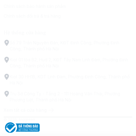
Chính sách bảo hành sản phẩm
Chính sách đổi trả & trả hàng
Hệ thống cửa hàng
Số 79 Trấn Nguyên Đán, KĐT Định Công, Phường Định
Công, Thành phố Hà Nội
Kiot 01 tòa B2, Hud 2, KĐT Tây Nam Linh Đàm, Phường Định
Công, Thành phố Hà Nội
Kiot 30 HH1B, KDT Linh Đàm, Phường Định Công, Thành phố
Hà Nội
Trụ Sở Công Ty - Tầng 2 - 111 Hoàng Văn Thái, Phường
Phương Liệt, Thành phố Hà Nội
Xem tất cả cửa hàng
© 2026
biggreen