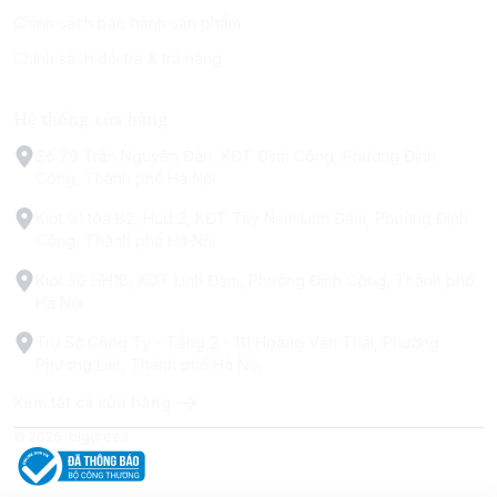
Chính sách bảo hành sản phẩm
Chính sách đổi trả & trả hàng
Hệ thống cửa hàng
Số 79 Trấn Nguyên Đán, KĐT Định Công, Phường Định
Công, Thành phố Hà Nội
Kiot 01 tòa B2, Hud 2, KĐT Tây Nam Linh Đàm, Phường Định
Công, Thành phố Hà Nội
Kiot 30 HH1B, KDT Linh Đàm, Phường Định Công, Thành phố
Hà Nội
Trụ Sở Công Ty - Tầng 2 - 111 Hoàng Văn Thái, Phường
Phương Liệt, Thành phố Hà Nội
Xem tất cả cửa hàng
© 2026
biggreen