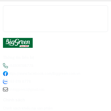
Thông tin liên hệ
+84936198778
https://www.facebook.com/Biggreen.com.vn
093 619 8778
infobiggreen1@gmail.com
Chính sách
Chính sách khiếu nại sản phẩm