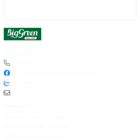
Thông tin liên hệ
+84936198778
https://www.facebook.com/Biggreen.com.vn
093 619 8778
infobiggreen1@gmail.com
Chính sách
Chính sách khiếu nại sản phẩm
Chính sách bảo hành sản phẩm
Chính sách đổi trả & trả hàng