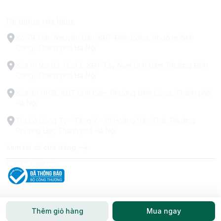
Hệ thống cửa hàng
Số 79 Trấn Nguyên Đán, KĐT Định Công, Phường Định
Công, Thành phố Hà Nội
Kiot 01 tòa B2, Hud 2, KĐT Tây Nam Linh Đàm, Phường Định
Công, Thành phố Hà Nội
Kiot 30 HH1B, KDT Linh Đàm, Phường Định Công, Thành phố
Hà Nội
Trụ Sở Công Ty - Tầng 2 - 111 Hoàng Văn Thái, Phường
Phương Liệt, Thành phố Hà Nội
Xem tất cả cửa hàng
© 2026
biggreen
Thêm giỏ hàng
Mua ngay