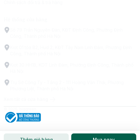
Chính sách đổi trả & trả hàng
Hệ thống cửa hàng
Số 79 Trấn Nguyên Đán, KĐT Định Công, Phường Định
Công, Thành phố Hà Nội
Kiot 01 tòa B2, Hud 2, KĐT Tây Nam Linh Đàm, Phường Định
Công, Thành phố Hà Nội
Kiot 30 HH1B, KDT Linh Đàm, Phường Định Công, Thành phố
Hà Nội
Trụ Sở Công Ty - Tầng 2 - 111 Hoàng Văn Thái, Phường
Phương Liệt, Thành phố Hà Nội
Xem tất cả cửa hàng
© 2026
biggreen
Thêm giỏ hàng
Mua ngay