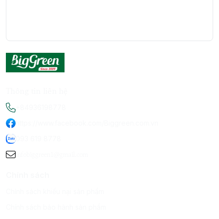
Thông tin liên hệ
+84936198778
https://www.facebook.com/Biggreen.com.vn
093 619 8778
infobiggreen1@gmail.com
Chính sách
Chính sách khiếu nại sản phẩm
Chính sách bảo hành sản phẩm