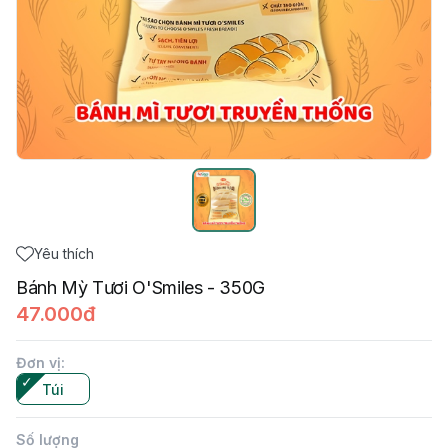
Yêu thích
Bánh Mỳ Tươi O'Smiles - 350G
47.000đ
Đơn vị
:
Túi
Số lượng