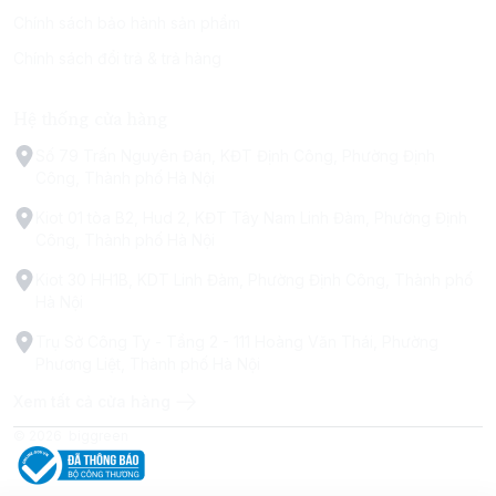
Chính sách bảo hành sản phẩm
Chính sách đổi trả & trả hàng
Hệ thống cửa hàng
Số 79 Trấn Nguyên Đán, KĐT Định Công, Phường Định
Công, Thành phố Hà Nội
Kiot 01 tòa B2, Hud 2, KĐT Tây Nam Linh Đàm, Phường Định
Công, Thành phố Hà Nội
Kiot 30 HH1B, KDT Linh Đàm, Phường Định Công, Thành phố
Hà Nội
Trụ Sở Công Ty - Tầng 2 - 111 Hoàng Văn Thái, Phường
Phương Liệt, Thành phố Hà Nội
Xem tất cả cửa hàng
© 2026
biggreen