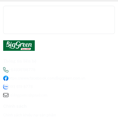
Thông tin liên hệ
+84936198778
https://www.facebook.com/Biggreen.com.vn
093 619 8778
infobiggreen1@gmail.com
Chính sách
Chính sách khiếu nại sản phẩm