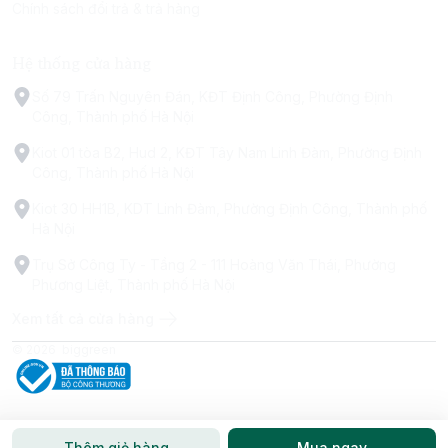
Chính sách đổi trả & trả hàng
Hệ thống cửa hàng
Số 79 Trấn Nguyên Đán, KĐT Định Công, Phường Định
Công, Thành phố Hà Nội
Kiot 01 tòa B2, Hud 2, KĐT Tây Nam Linh Đàm, Phường Định
Công, Thành phố Hà Nội
Kiot 30 HH1B, KDT Linh Đàm, Phường Định Công, Thành phố
Hà Nội
Trụ Sở Công Ty - Tầng 2 - 111 Hoàng Văn Thái, Phường
Phương Liệt, Thành phố Hà Nội
Xem tất cả cửa hàng
© 2026
biggreen
Thêm giỏ hàng
Mua ngay