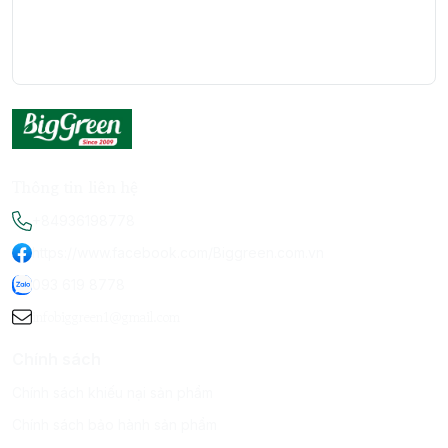
Thông tin liên hệ
+84936198778
https://www.facebook.com/Biggreen.com.vn
093 619 8778
infobiggreen1@gmail.com
Chính sách
Chính sách khiếu nại sản phẩm
Chính sách bảo hành sản phẩm