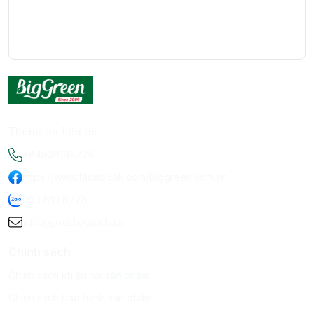
Thông tin liên hệ
+84936198778
https://www.facebook.com/Biggreen.com.vn
093 619 8778
infobiggreen1@gmail.com
Chính sách
Chính sách khiếu nại sản phẩm
Chính sách bảo hành sản phẩm