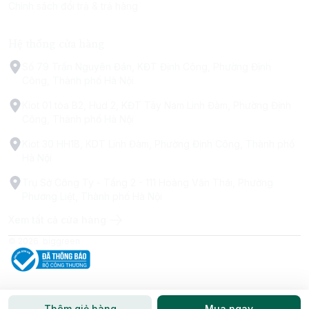
Chính sách đổi trả & trả hàng
Hệ thống cửa hàng
Số 79 Trấn Nguyên Đán, KĐT Định Công, Phường Định
Công, Thành phố Hà Nội
Kiot 01 tòa B2, Hud 2, KĐT Tây Nam Linh Đàm, Phường Định
Công, Thành phố Hà Nội
Kiot 30 HH1B, KDT Linh Đàm, Phường Định Công, Thành phố
Hà Nội
Trụ Sở Công Ty - Tầng 2 - 111 Hoàng Văn Thái, Phường
Phương Liệt, Thành phố Hà Nội
Xem tất cả cửa hàng
© 2026
biggreen
Thêm giỏ hàng
Mua ngay