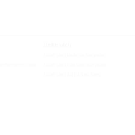
Chính sách
Chính sách khiếu nại sản phẩm
om/Biggreen.com.v
Chính sách bảo hành sản phẩm
Chính sách đổi trả & trả hàng