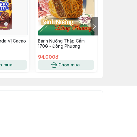
nda Vị Cacao
Bánh Nướng Thập Cẩm
Bánh Yan Yan C
170G - Đông Phương
Vanila Meiji 44g
94.000đ
28.000đ
n mua
Chọn mua
Chọn