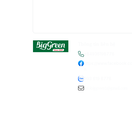
Thông tin liên hệ
+84936198778
https://www.facebook.c
n
093 619 8778
infobiggreen1@gmail.com