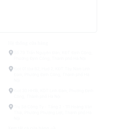
Hệ thống cửa hàng
Số 79 Trấn Nguyên Đán, KĐT Định Công,
Phường Định Công, Thành phố Hà Nội
Kiot 01 tòa B2, Hud 2, KĐT Tây Nam Linh
Đàm, Phường Định Công, Thành phố Hà
Nội
Kiot 30 HH1B, KDT Linh Đàm, Phường Định
Công, Thành phố Hà Nội
Trụ Sở Công Ty - Tầng 2 - 111 Hoàng Văn
Thái, Phường Phương Liệt, Thành phố Hà
Nội
Xem tất cả cửa hàng