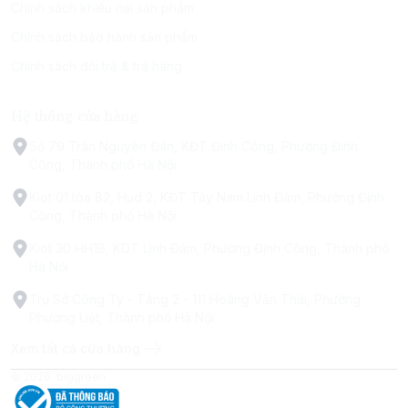
Chính sách khiếu nại sản phẩm
Chính sách bảo hành sản phẩm
Chính sách đổi trả & trả hàng
Hệ thống cửa hàng
Số 79 Trấn Nguyên Đán, KĐT Định Công, Phường Định
Công, Thành phố Hà Nội
Kiot 01 tòa B2, Hud 2, KĐT Tây Nam Linh Đàm, Phường Định
Công, Thành phố Hà Nội
Kiot 30 HH1B, KDT Linh Đàm, Phường Định Công, Thành phố
Hà Nội
Trụ Sở Công Ty - Tầng 2 - 111 Hoàng Văn Thái, Phường
Phương Liệt, Thành phố Hà Nội
Xem tất cả cửa hàng
© 2026
biggreen