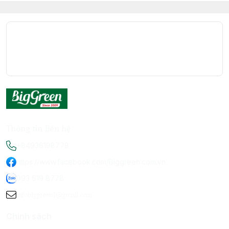
Thông tin liên hệ
+84936198778
https://www.facebook.com/Biggreen.com.vn
093 619 8778
infobiggreen1@gmail.com
Chính sách