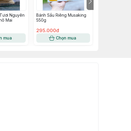
Tươi Nguyên
Bánh Sầu Riêng Musaking
Bánh Cuộn Chu
hô Mai
550g
295.000đ
25.000đ
n mua
Chọn mua
Chọn