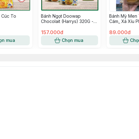
 Cúc To
Bánh Ngọt Doowap
Bánh Mỳ Men 
Chocolait (Harrys) 320G -
Cám_ Xá Xíu P
Pháp
157.000đ
89.000đ
ọn mua
Chọn mua
Chọ