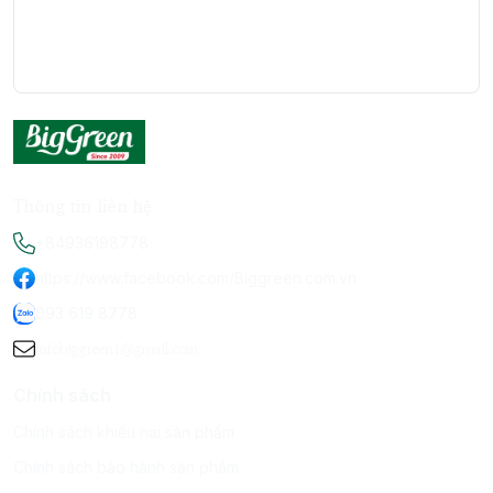
Thông tin liên hệ
+84936198778
https://www.facebook.com/Biggreen.com.vn
093 619 8778
infobiggreen1@gmail.com
Chính sách
Chính sách khiếu nại sản phẩm
Chính sách bảo hành sản phẩm