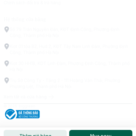
Chính sách đổi trả & trả hàng
Hệ thống cửa hàng
Số 79 Trấn Nguyên Đán, KĐT Định Công, Phường Định
Công, Thành phố Hà Nội
Kiot 01 tòa B2, Hud 2, KĐT Tây Nam Linh Đàm, Phường Định
Công, Thành phố Hà Nội
Kiot 30 HH1B, KDT Linh Đàm, Phường Định Công, Thành phố
Hà Nội
Trụ Sở Công Ty - Tầng 2 - 111 Hoàng Văn Thái, Phường
Phương Liệt, Thành phố Hà Nội
Xem tất cả cửa hàng
© 2026
biggreen
Thêm giỏ hàng
Mua ngay