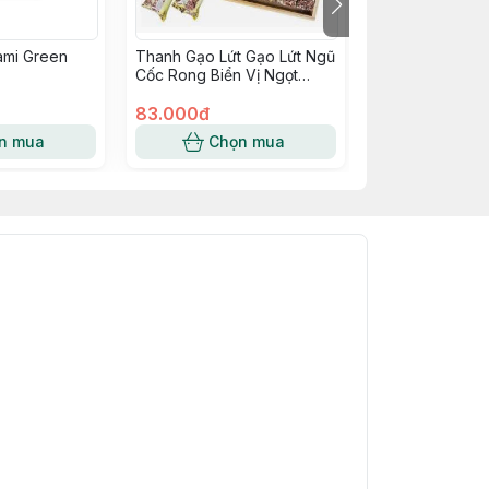
ami Green
Thanh Gạo Lứt Gạo Lứt Ngũ
Bột Ngũ Cốc K
Cốc Rong Biển Vị Ngọt
900G- Tami
Alpuna 216g (Hộp)
83.000đ
352.000đ
n mua
Chọn mua
Chọn