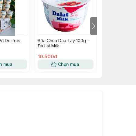
ị Delifres
Sữa Chua Dâu Tây 100g -
Sữa Chua Uống 
Đà Lạt Milk
Socola - không
10.500đ
18.000đ
n mua
Chọn mua
Chọn