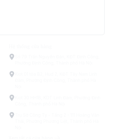
Hệ thống cửa hàng
Số 79 Trấn Nguyên Đán, KĐT Định Công,
Phường Định Công, Thành phố Hà Nội
Kiot 01 tòa B2, Hud 2, KĐT Tây Nam Linh
Đàm, Phường Định Công, Thành phố Hà
Nội
Kiot 30 HH1B, KDT Linh Đàm, Phường Định
Công, Thành phố Hà Nội
Trụ Sở Công Ty - Tầng 2 - 111 Hoàng Văn
Thái, Phường Phương Liệt, Thành phố Hà
Nội
Xem tất cả cửa hàng