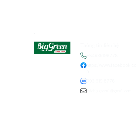
Thông tin liên hệ
+84936198778
https://www.facebook.c
n
093 619 8778
infobiggreen1@gmail.com