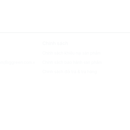
Chính sách
Chính sách khiếu nại sản phẩm
om/Biggreen.com.v
Chính sách bảo hành sản phẩm
Chính sách đổi trả & trả hàng