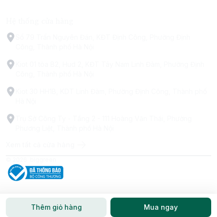
Hệ thống cửa hàng
Số 79 Trấn Nguyên Đán, KĐT Định Công, Phường Định
Công, Thành phố Hà Nội
Kiot 01 tòa B2, Hud 2, KĐT Tây Nam Linh Đàm, Phường Định
Công, Thành phố Hà Nội
Kiot 30 HH1B, KDT Linh Đàm, Phường Định Công, Thành phố
Hà Nội
Trụ Sở Công Ty - Tầng 2 - 111 Hoàng Văn Thái, Phường
Phương Liệt, Thành phố Hà Nội
Xem tất cả cửa hàng
© 2026
biggreen
Thêm giỏ hàng
Mua ngay