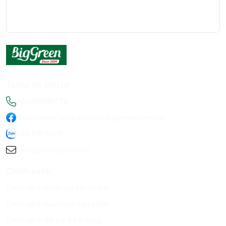
Thông tin liên hệ
+84936198778
https://www.facebook.com/Biggreen.com.vn
093 619 8778
infobiggreen1@gmail.com
Chính sách
Chính sách khiếu nại sản phẩm
Chính sách bảo hành sản phẩm
Chính sách đổi trả & trả hàng