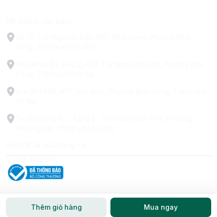
Hệ thống cửa hàng
Số 79 Trấn Nguyên Đán, KĐT Định Công, Phường Định
Công, Thành phố Hà Nội
Kiot 01 tòa B2, Hud 2, KĐT Tây Nam Linh Đàm, Phường Định
Công, Thành phố Hà Nội
Kiot 30 HH1B, KDT Linh Đàm, Phường Định Công, Thành phố
Hà Nội
Trụ Sở Công Ty - Tầng 2 - 111 Hoàng Văn Thái, Phường
Phương Liệt, Thành phố Hà Nội
Xem tất cả cửa hàng
© 2026
biggreen
Thêm giỏ hàng
Mua ngay