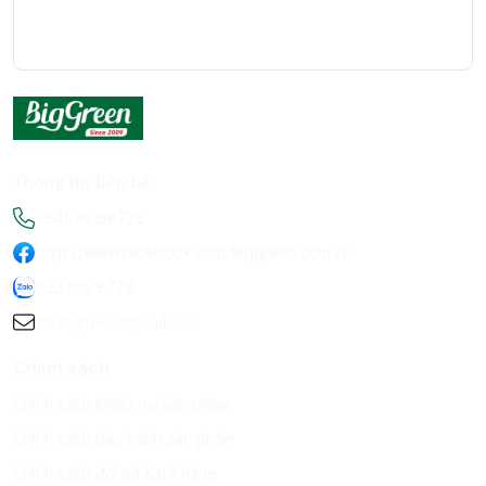
Thông tin liên hệ
+84936198778
https://www.facebook.com/Biggreen.com.vn
093 619 8778
infobiggreen1@gmail.com
Chính sách
Chính sách khiếu nại sản phẩm
Chính sách bảo hành sản phẩm
Chính sách đổi trả & trả hàng