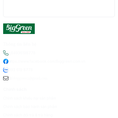
Thông tin liên hệ
+84936198778
https://www.facebook.com/Biggreen.com.vn
093 619 8778
infobiggreen1@gmail.com
Chính sách
Chính sách khiếu nại sản phẩm
Chính sách bảo hành sản phẩm
Chính sách đổi trả & trả hàng