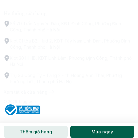
Hệ thống cửa hàng
Số 79 Trấn Nguyên Đán, KĐT Định Công, Phường Định
Công, Thành phố Hà Nội
Kiot 01 tòa B2, Hud 2, KĐT Tây Nam Linh Đàm, Phường Định
Công, Thành phố Hà Nội
Kiot 30 HH1B, KDT Linh Đàm, Phường Định Công, Thành phố
Hà Nội
Trụ Sở Công Ty - Tầng 2 - 111 Hoàng Văn Thái, Phường
Phương Liệt, Thành phố Hà Nội
Xem tất cả cửa hàng
© 2026
biggreen
Thêm giỏ hàng
Mua ngay