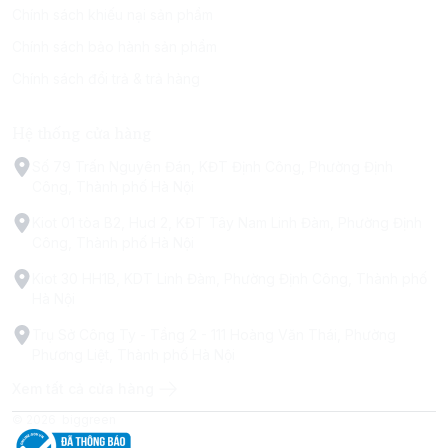
Chính sách khiếu nại sản phẩm
Chính sách bảo hành sản phẩm
Chính sách đổi trả & trả hàng
Hệ thống cửa hàng
Số 79 Trấn Nguyên Đán, KĐT Định Công, Phường Định
Công, Thành phố Hà Nội
Kiot 01 tòa B2, Hud 2, KĐT Tây Nam Linh Đàm, Phường Định
Công, Thành phố Hà Nội
Kiot 30 HH1B, KDT Linh Đàm, Phường Định Công, Thành phố
Hà Nội
Trụ Sở Công Ty - Tầng 2 - 111 Hoàng Văn Thái, Phường
Phương Liệt, Thành phố Hà Nội
Xem tất cả cửa hàng
© 2026
biggreen