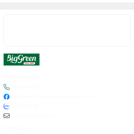
Thông tin liên hệ
+84936198778
https://www.facebook.com/Biggreen.com.vn
093 619 8778
infobiggreen1@gmail.com
Chính sách