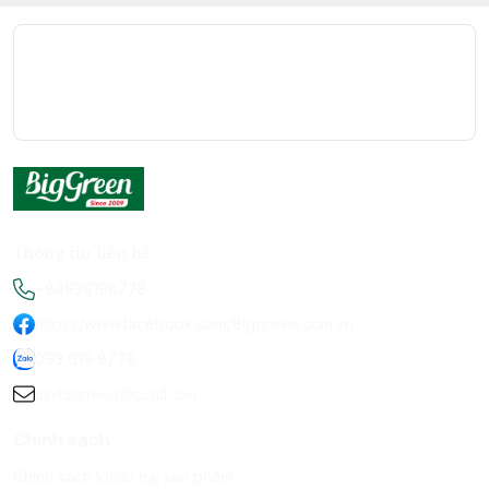
Thông tin liên hệ
+84936198778
https://www.facebook.com/Biggreen.com.vn
093 619 8778
infobiggreen1@gmail.com
Chính sách
Chính sách khiếu nại sản phẩm