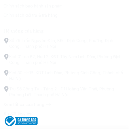
Chính sách bảo hành sản phẩm
Chính sách đổi trả & trả hàng
Hệ thống cửa hàng
Số 79 Trấn Nguyên Đán, KĐT Định Công, Phường Định
Công, Thành phố Hà Nội
Kiot 01 tòa B2, Hud 2, KĐT Tây Nam Linh Đàm, Phường Định
Công, Thành phố Hà Nội
Kiot 30 HH1B, KDT Linh Đàm, Phường Định Công, Thành phố
Hà Nội
Trụ Sở Công Ty - Tầng 2 - 111 Hoàng Văn Thái, Phường
Phương Liệt, Thành phố Hà Nội
Xem tất cả cửa hàng
© 2026
biggreen