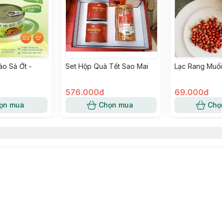
o Sả Ớt -
Set Hộp Quà Tết Sao Mai
Lạc Rang Muối
576.000đ
69.000đ
ọn mua
Chọn mua
Chọ