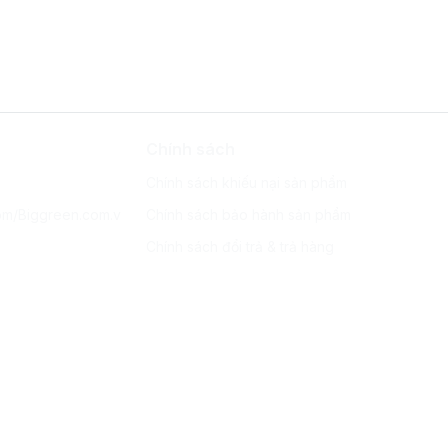
Chính sách
Chính sách khiếu nại sản phẩm
om/Biggreen.com.v
Chính sách bảo hành sản phẩm
Chính sách đổi trả & trả hàng