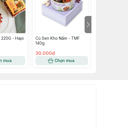
 220G - Hapi
Củ Sen Kho Nấm - TMF
Dưa Chuột Bao
140g
500G - Trung 
30.000đ
35.000đ
n mua
Chọn mua
Chọn