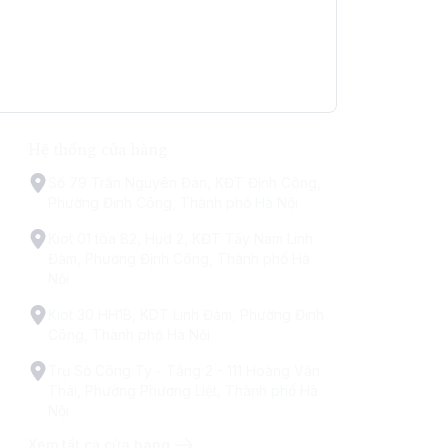
Hệ thống cửa hàng
Số 79 Trấn Nguyên Đán, KĐT Định Công,
Phường Định Công, Thành phố Hà Nội
Kiot 01 tòa B2, Hud 2, KĐT Tây Nam Linh
Đàm, Phường Định Công, Thành phố Hà
Nội
Kiot 30 HH1B, KDT Linh Đàm, Phường Định
Công, Thành phố Hà Nội
Trụ Sở Công Ty - Tầng 2 - 111 Hoàng Văn
Thái, Phường Phương Liệt, Thành phố Hà
Nội
Xem tất cả cửa hàng