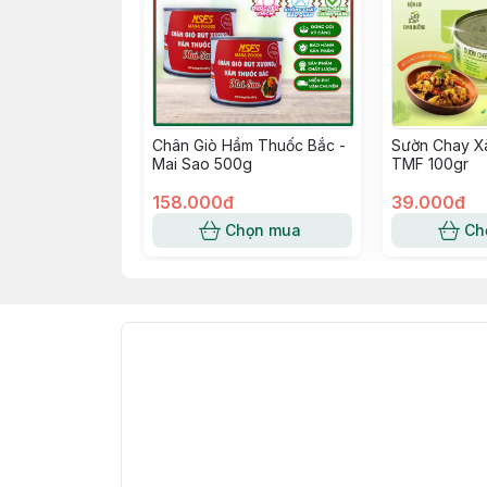
Chân Giò Hầm Thuốc Bắc -
Sườn Chay Xà
Mai Sao 500g
TMF 100gr
158.000đ
39.000đ
Chọn mua
Ch