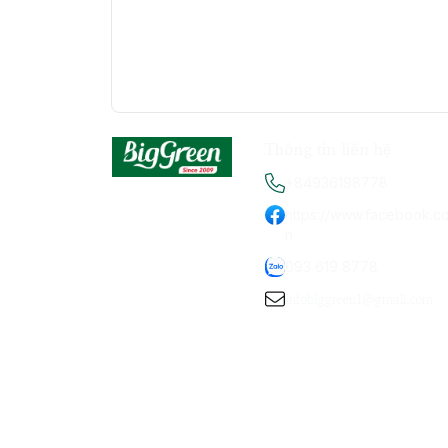
Thông tin liên hệ
+84936198778
https://www.facebook.c
n
093 619 8778
infobiggreen1@gmail.com