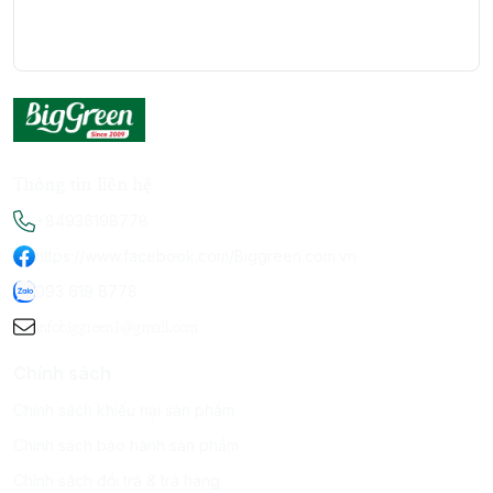
Thông tin liên hệ
+84936198778
https://www.facebook.com/Biggreen.com.vn
093 619 8778
infobiggreen1@gmail.com
Chính sách
Chính sách khiếu nại sản phẩm
Chính sách bảo hành sản phẩm
Chính sách đổi trả & trả hàng