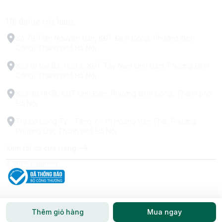
Hệ thống cửa hàng
Số 79 Trấn Nguyên Đán, KĐT Định Công, Phường Định
Công, Thành phố Hà Nội
Kiot 01 tòa B2, Hud 2, KĐT Tây Nam Linh Đàm, Phường Định
Công, Thành phố Hà Nội
Kiot 30 HH1B, KDT Linh Đàm, Phường Định Công, Thành phố
Hà Nội
Trụ Sở Công Ty - Tầng 2 - 111 Hoàng Văn Thái, Phường
Phương Liệt, Thành phố Hà Nội
Xem tất cả cửa hàng
© 2026
biggreen
Thêm giỏ hàng
Mua ngay