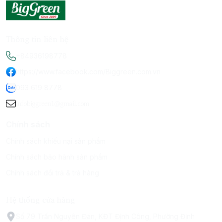
Thông tin liên hệ
+84936198778
https://www.facebook.com/Biggreen.com.vn
093 619 8778
infobiggreen1@gmail.com
Chính sách
Chính sách khiếu nại sản phẩm
Chính sách bảo hành sản phẩm
Chính sách đổi trả & trả hàng
Hệ thống cửa hàng
Số 79 Trấn Nguyên Đán, KĐT Định Công, Phường Định