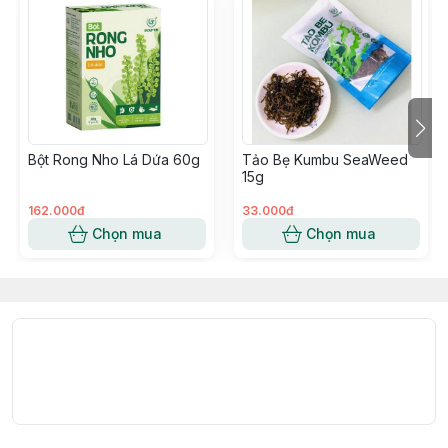
Bột Rong Nho Lá Dứa 60g
Tảo Bẹ Kumbu SeaWeed
15g
162.000đ
33.000đ
Chọn mua
Chọn mua