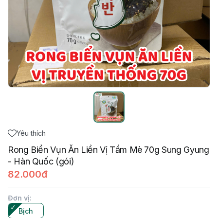
Yêu thích
Rong Biển Vụn Ăn Liền Vị Tẩm Mè 70g Sung Gyung
- Hàn Quốc (gói)
82.000đ
Đơn vị
:
Bịch