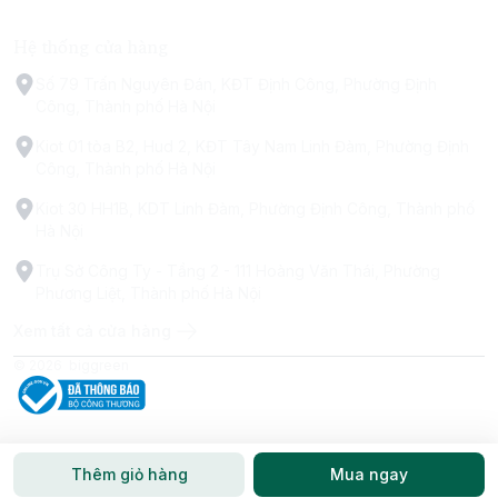
Hệ thống cửa hàng
Số 79 Trấn Nguyên Đán, KĐT Định Công, Phường Định
Công, Thành phố Hà Nội
Kiot 01 tòa B2, Hud 2, KĐT Tây Nam Linh Đàm, Phường Định
Công, Thành phố Hà Nội
Kiot 30 HH1B, KDT Linh Đàm, Phường Định Công, Thành phố
Hà Nội
Trụ Sở Công Ty - Tầng 2 - 111 Hoàng Văn Thái, Phường
Phương Liệt, Thành phố Hà Nội
Xem tất cả cửa hàng
© 2026
biggreen
Thêm giỏ hàng
Mua ngay