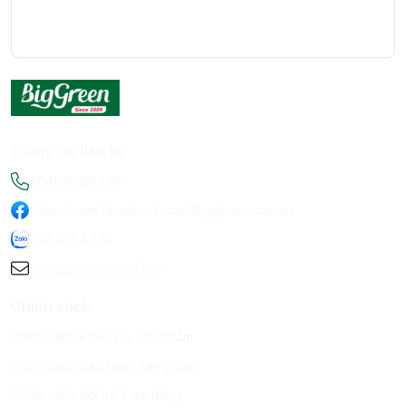
Thông tin liên hệ
+84936198778
https://www.facebook.com/Biggreen.com.vn
093 619 8778
infobiggreen1@gmail.com
Chính sách
Chính sách khiếu nại sản phẩm
Chính sách bảo hành sản phẩm
Chính sách đổi trả & trả hàng