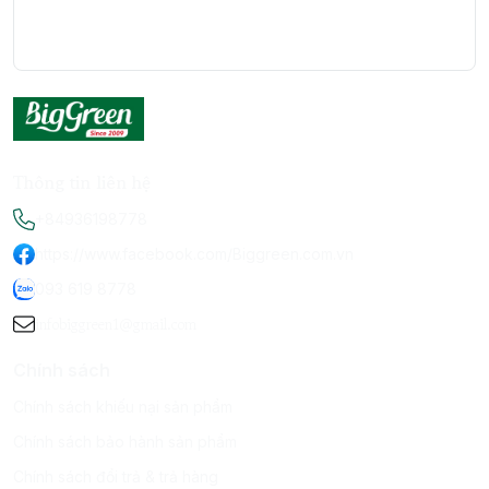
Thông tin liên hệ
+84936198778
https://www.facebook.com/Biggreen.com.vn
093 619 8778
infobiggreen1@gmail.com
Chính sách
Chính sách khiếu nại sản phẩm
Chính sách bảo hành sản phẩm
Chính sách đổi trả & trả hàng