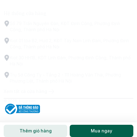
Hệ thống cửa hàng
Số 79 Trấn Nguyên Đán, KĐT Định Công, Phường Định
Công, Thành phố Hà Nội
Kiot 01 tòa B2, Hud 2, KĐT Tây Nam Linh Đàm, Phường Định
Công, Thành phố Hà Nội
Kiot 30 HH1B, KDT Linh Đàm, Phường Định Công, Thành phố
Hà Nội
Trụ Sở Công Ty - Tầng 2 - 111 Hoàng Văn Thái, Phường
Phương Liệt, Thành phố Hà Nội
Xem tất cả cửa hàng
© 2026
biggreen
Thêm giỏ hàng
Mua ngay