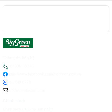
Thông tin liên hệ
+84936198778
https://www.facebook.com/Biggreen.com.vn
093 619 8778
infobiggreen1@gmail.com
Chính sách
Chính sách khiếu nại sản phẩm