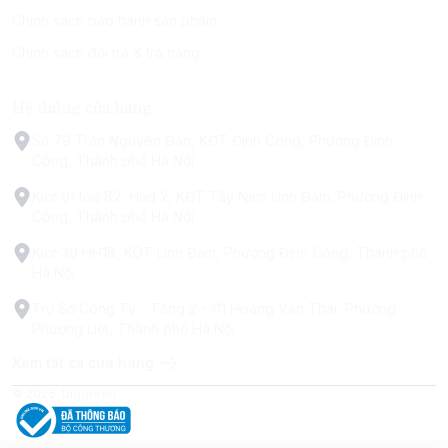
Chính sách bảo hành sản phẩm
Chính sách đổi trả & trả hàng
Hệ thống cửa hàng
Số 79 Trấn Nguyên Đán, KĐT Định Công, Phường Định
Công, Thành phố Hà Nội
Kiot 01 tòa B2, Hud 2, KĐT Tây Nam Linh Đàm, Phường Định
Công, Thành phố Hà Nội
Kiot 30 HH1B, KDT Linh Đàm, Phường Định Công, Thành phố
Hà Nội
Trụ Sở Công Ty - Tầng 2 - 111 Hoàng Văn Thái, Phường
Phương Liệt, Thành phố Hà Nội
Xem tất cả cửa hàng
© 2026
biggreen