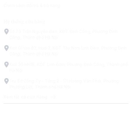
Chính sách đổi trả & trả hàng
Hệ thống cửa hàng
Số 79 Trấn Nguyên Đán, KĐT Định Công, Phường Định
Công, Thành phố Hà Nội
Kiot 01 tòa B2, Hud 2, KĐT Tây Nam Linh Đàm, Phường Định
Công, Thành phố Hà Nội
Kiot 30 HH1B, KDT Linh Đàm, Phường Định Công, Thành phố
Hà Nội
Trụ Sở Công Ty - Tầng 2 - 111 Hoàng Văn Thái, Phường
Phương Liệt, Thành phố Hà Nội
Xem tất cả cửa hàng