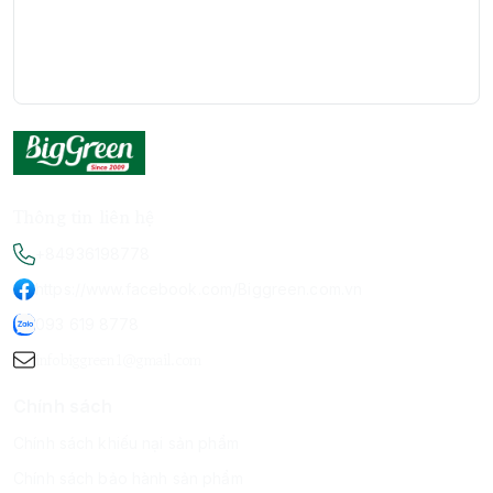
Thông tin liên hệ
+84936198778
https://www.facebook.com/Biggreen.com.vn
093 619 8778
infobiggreen1@gmail.com
Chính sách
Chính sách khiếu nại sản phẩm
Chính sách bảo hành sản phẩm